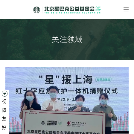
关注领域
视
障
友
好