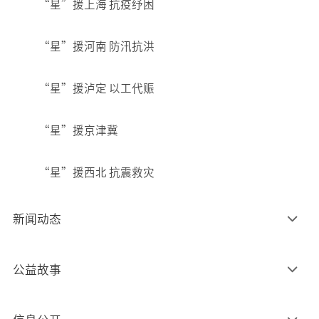
“星”援上海 抗疫纾困
“星”援河南 防汛抗洪
“星”援泸定 以工代赈
“星”援京津冀
“星”援西北 抗震救灾
新闻动态
公益故事